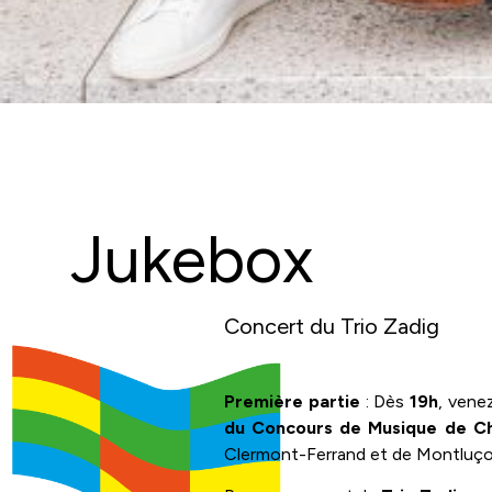
Jukebox
Concert du Trio Zadig
Première partie
: Dès
19h
, venez
du Concours de Musique de 
Clermont-Ferrand et de Montluço