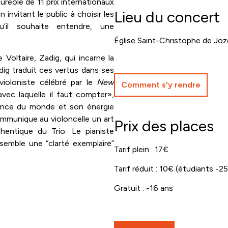
auréolé de 11 prix internationaux
Lieu du concert
invitant le public à choisir les
’il souhaite entendre, une
Église Saint-Christophe de Jo
Voltaire, Zadig, qui incarne la
Zadig traduit ces vertus dans ses
violoniste célébré par le
New
Comment s'y rendre
c laquelle il faut compter»,
rience du monde et son énergie
mmunique au violoncelle un art
Prix des places
hentique du Trio. Le pianiste
semble une “clarté exemplaire”
Tarif plein : 17€
Tarif réduit : 10€ (étudiants 
Gratuit : -16 ans