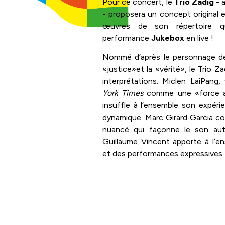
Pour ce concert, le
Trio Zadig
- 
- proposera un concept original en 
œuvres de son répertoire qu
performance
Jukebox
en live !
Nommé d’après le personnage de 
«justice»et la «vérité», le Trio 
interprétations. Miclen LaiPang, 
York Times
comme une «force ave
insuffle à l’ensemble son expé
dynamique. Marc Girard Garcia co
nuancé qui façonne le son aut
Guillaume Vincent apporte à l’en
et des performances expressives.