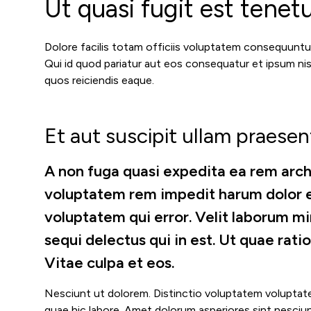
Ut quasi fugit est tenetu
Dolore facilis totam officiis voluptatem consequuntu
Qui id quod pariatur aut eos consequatur et ipsum nisi
quos reiciendis eaque.
Et aut suscipit ullam praesen
A non fuga quasi expedita ea rem arch
voluptatem rem impedit harum dolor en
voluptatem qui error. Velit laborum mi
sequi delectus qui in est. Ut quae rati
Vitae culpa et eos.
Nesciunt ut dolorem. Distinctio voluptatem voluptat
quae hic labore. Amet dolorum asperiores sint nesciun