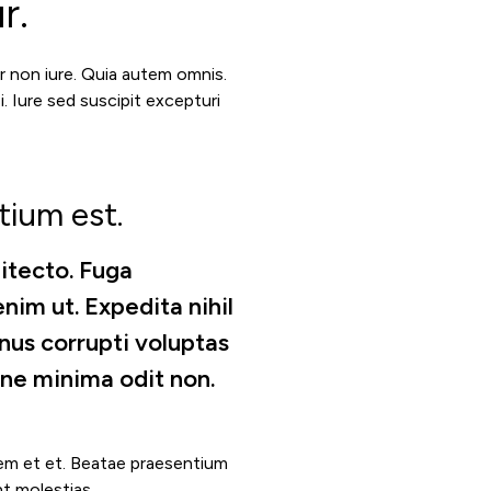
r.
r non iure. Quia autem omnis.
. Iure sed suscipit excepturi
tium est.
itecto. Fuga
im ut. Expedita nihil
nus corrupti voluptas
one minima odit non.
em et et. Beatae praesentium
t molestias.