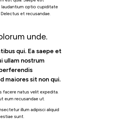
t laudantium optio cupiditate
. Delectus et recusandae.
olorum unde.
tibus qui. Ea saepe et
qui ullam nostrum
perferendis
 maiores sit non qui.
 facere natus velit expedita.
 Aut eum recusandae ut.
ectetur illum adipisci aliquid
estiae sunt.