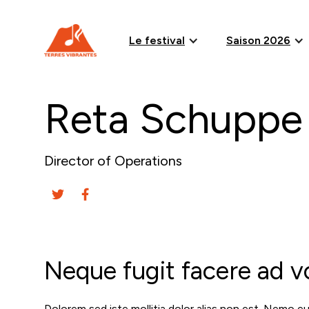
Le festival
Saison 2026
Reta Schuppe
Director of Operations
Neque fugit facere ad v
Dolorem sed iste mollitia dolor alias non est. Nemo e