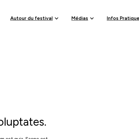
Autour du festival
Médias
Infos Pratiqu
oluptates.
um est quia. Saepe est